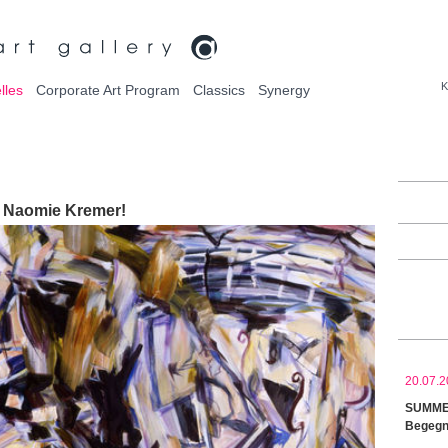
K
lles
Corporate Art Program
Classics
Synergy
o, Naomie Kremer!
20.07.2
SUMMER
Begegn