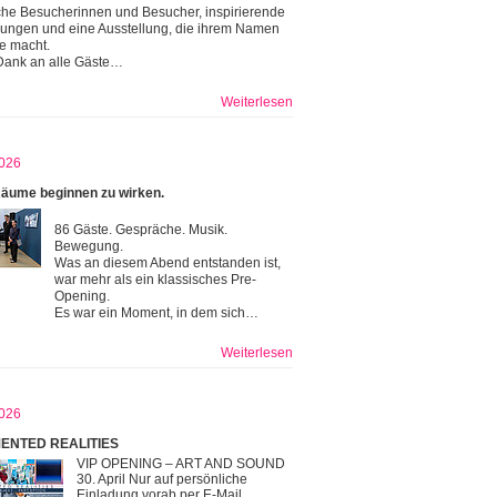
che Besucherinnen und Besucher, inspirierende
ngen und eine Ausstellung, die ihrem Namen
re macht.
Dank an alle Gäste…
Weiterlesen
026
äume beginnen zu wirken.
86 Gäste. Gespräche. Musik.
Bewegung.
Was an diesem Abend entstanden ist,
war mehr als ein klassisches Pre-
Opening.
Es war ein Moment, in dem sich…
Weiterlesen
026
ENTED REALITIES
VIP OPENING – ART AND SOUND
30. April Nur auf persönliche
Einladung vorab per E-Mail