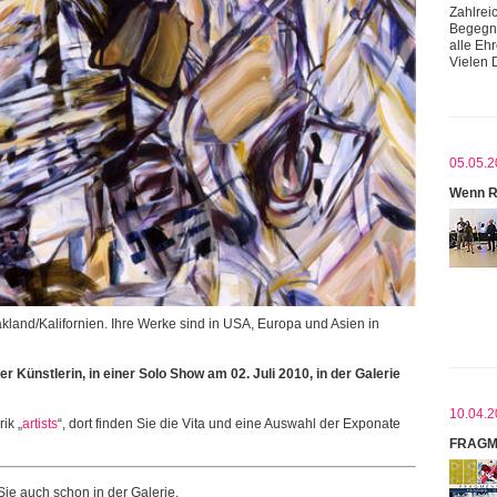
Zahlrei
Begegnu
alle Eh
Vielen 
05.05.2
Wenn R
akland/Kalifornien. Ihre Werke sind in USA, Europa und Asien in
 Künstlerin, in einer Solo Show am 02. Juli 2010, in der Galerie
10.04.2
ik „
artists
“, dort finden Sie die Vita und eine Auswahl der Exponate
FRAGM
ie auch schon in der Galerie.