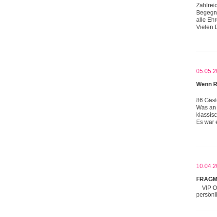
Zahlrei
Begegnu
alle Eh
Vielen 
05.05.2
Wenn R
86 Gäst
Was an 
klassis
Es war 
10.04.2
FRAGM
VIP O
persönl