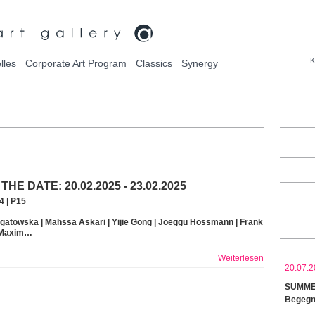
K
lles
Corporate Art Program
Classics
Synergy
THE DATE: 20.02.2025 - 23.02.2025
4 | P15
gatowska | Mahssa Askari | Yijie Gong | Joeggu Hossmann | Frank
| Maxim…
Weiterlesen
20.07.2
SUMMER
Begegn