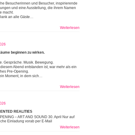
che Besucherinnen und Besucher, inspirierende
ngen und eine Ausstellung, die ihrem Namen
re macht.
Dank an alle Gäste…
Weiterlesen
026
äume beginnen zu wirken.
e. Gespräche. Musik. Bewegung.
diesem Abend entstanden ist, war mehr als ein
ches Pre-Opening.
ein Moment, in dem sich…
Weiterlesen
026
ENTED REALITIES
PENING – ART AND SOUND 30. April Nur auf
iche Einladung vorab per E-Mail
Weiterlesen