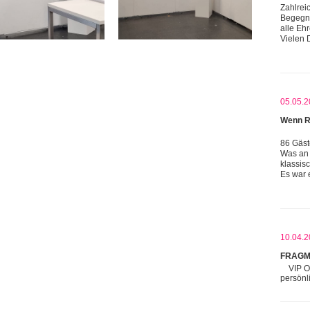
Zahlrei
Begegnu
alle Eh
Vielen 
05.05.2
Wenn R
86 Gäst
Was an 
klassis
Es war 
10.04.2
FRAGM
VIP O
persönl