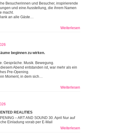
che Besucherinnen und Besucher, inspirierende
ngen und eine Ausstellung, die ihrem Namen
re macht.
Dank an alle Gäste…
Weiterlesen
026
äume beginnen zu wirken.
e. Gespräche. Musik. Bewegung.
diesem Abend entstanden ist, war mehr als ein
ches Pre-Opening.
ein Moment, in dem sich…
Weiterlesen
026
ENTED REALITIES
PENING – ART AND SOUND 30. April Nur auf
iche Einladung vorab per E-Mail
Weiterlesen