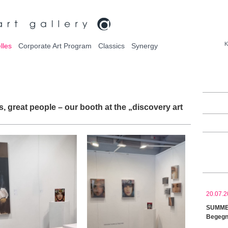
K
lles
Corporate Art Program
Classics
Synergy
, great people – our booth at the „discovery art
20.07.2
SUMMER
Begegn