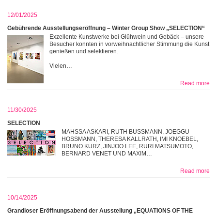
12/01/2025
Gebührende Ausstellungseröffnung – Winter Group Show „SELECTION“
Exzellente Kunstwerke bei Glühwein und Gebäck – unsere
Besucher konnten in vorweihnachtlicher Stimmung die Kunst
genießen und selektieren.
Vielen…
Read more
11/30/2025
SELECTION
MAHSSA ASKARI, RUTH BUSSMANN, JOEGGU
HOSSMANN, THERESA KALLRATH, IMI KNOEBEL,
BRUNO KURZ, JINJOO LEE, RURI MATSUMOTO,
BERNARD VENET UND MAXIM…
Read more
10/14/2025
Grandioser Eröffnungsabend der Ausstellung „EQUATIONS OF THE