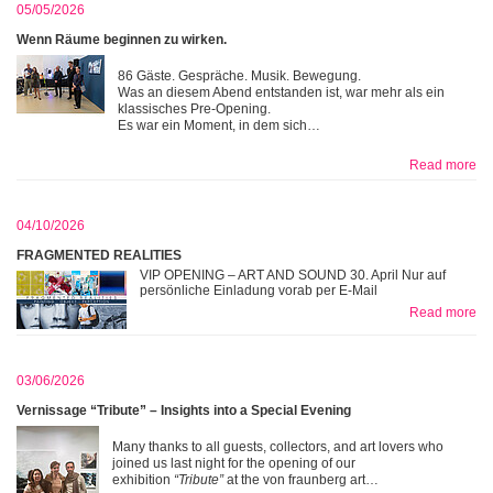
05/05/2026
Wenn Räume beginnen zu wirken.
86 Gäste. Gespräche. Musik. Bewegung.
Was an diesem Abend entstanden ist, war mehr als ein
klassisches Pre-Opening.
Es war ein Moment, in dem sich…
Read more
04/10/2026
FRAGMENTED REALITIES
VIP OPENING – ART AND SOUND 30. April Nur auf
persönliche Einladung vorab per E-Mail
Read more
03/06/2026
Vernissage “Tribute” – Insights into a Special Evening
Many thanks to all guests, collectors, and art lovers who
joined us last night for the opening of our
exhibition
“Tribute”
at the von fraunberg art…