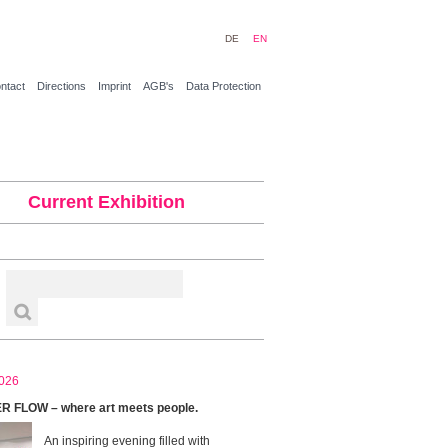
DE
EN
ntact
Directions
Imprint
AGB's
Data Protection
Current Exhibition
026
 FLOW – where art meets people.
An inspiring evening filled with