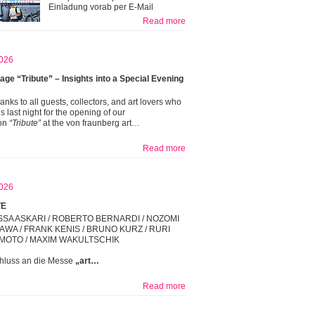
Einladung vorab per E-Mail
Read more
026
age “Tribute” – Insights into a Special Evening
nks to all guests, collectors, and art lovers who
s last night for the opening of our
ion
“Tribute”
at the von fraunberg art…
Read more
026
TE
SA ASKARI / ROBERTO BERNARDI / NOZOMI
WA / FRANK KENIS / BRUNO KURZ / RURI
MOTO / MAXIM WAKULTSCHIK
hluss an die Messe
„art…
Read more