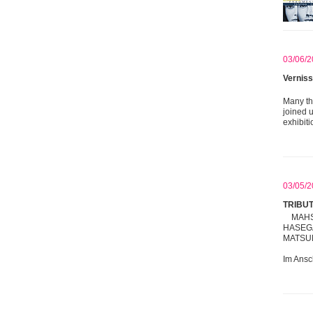
03/06/2
Verniss
Many tha
joined u
exhibit
03/05/2
TRIBU
MAHS
HASEGA
MATSU
Im Ansc