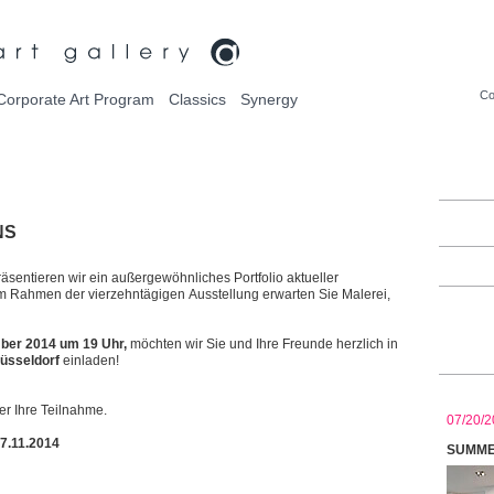
Co
Corporate Art Program
Classics
Synergy
NS
äsentieren wir ein außergewöhnliches Portfolio aktueller
 Im Rahmen der vierzehntägigen Ausstellung erwarten Sie Malerei,
ber 2014 um 19 Uhr,
möchten wir Sie und Ihre Freunde herzlich in
Düsseldorf
einladen!
ber Ihre Teilnahme.
07/20/2
27.11.2014
SUMMER