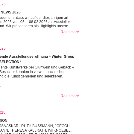
026
 NEWS 2026
reuen uns, dass wir auf der diesjährigen art
he 2026 vom 05.—08.02.2026 als Aussteller
ind. Wir präsentieren als Highlights unsere…
Read more
025
nde Ausstellungseröffnung – Winter Group
SELECTION“
lente Kunstwerke bei Glühwein und Gebäck –
Besucher konnten in vorweihnachtlicher
g die Kunst genießen und selektieren.
…
Read more
025
TION
SA ASKARI, RUTH BUSSMANN, JOEGGU
NN, THERESA KALLRATH, IMI KNOEBEL,