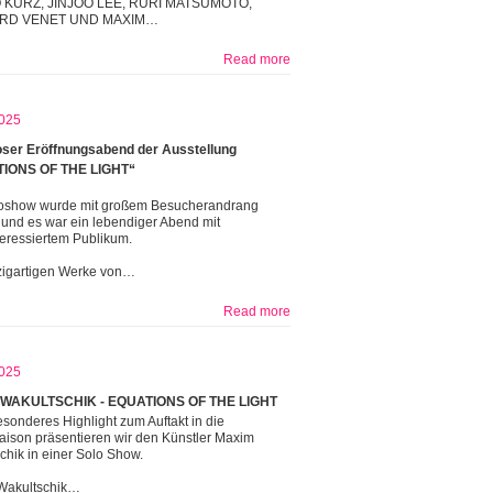
KURZ, JINJOO LEE, RURI MATSUMOTO,
RD VENET UND MAXIM…
Read more
025
ser Eröffnungsabend der Ausstellung
IONS OF THE LIGHT“
oshow wurde mit großem Besucherandrang
t und es war ein lebendiger Abend mit
teressiertem Publikum.
zigartigen Werke von…
Read more
025
WAKULTSCHIK - EQUATIONS OF THE LIGHT
esonderes Highlight zum Auftakt in die
aison präsentieren wir den Künstler Maxim
chik in einer Solo Show.
Wakultschik…