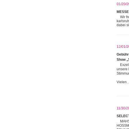
01/20/2
MESSE
Wir f
karlsru
dabei s
12/01/2
Gebühre
Show „
Exzel
unsere 
Stimmun
Vielen
11/30/2
SELEC
MAHS
HOSSMA