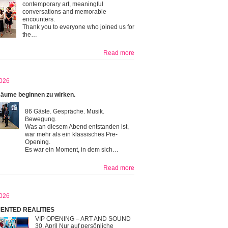
contemporary art, meaningful
conversations and memorable
encounters.
Thank you to everyone who joined us for
the…
Read more
026
äume beginnen zu wirken.
86 Gäste. Gespräche. Musik.
Bewegung.
Was an diesem Abend entstanden ist,
war mehr als ein klassisches Pre-
Opening.
Es war ein Moment, in dem sich…
Read more
026
ENTED REALITIES
VIP OPENING – ART AND SOUND
30. April Nur auf persönliche