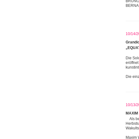
BRUNO 
BERNA
10/14/2
Grandio
„EQUAT
Die Sol
eröffne
kunstin
Die ein
10/13/2
MAXIM 
Als b
Herbsts
Wakults
Maxim 