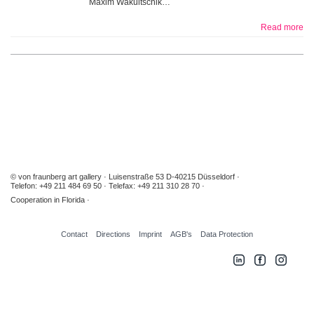
Maxim Wakultschik…
Read more
© von fraunberg art gallery
Luisenstraße 53 D-40215 Düsseldorf
Telefon: +49 211 484 69 50
Telefax: +49 211 310 28 70
Cooperation in Florida
Contact
Directions
Imprint
AGB's
Data Protection