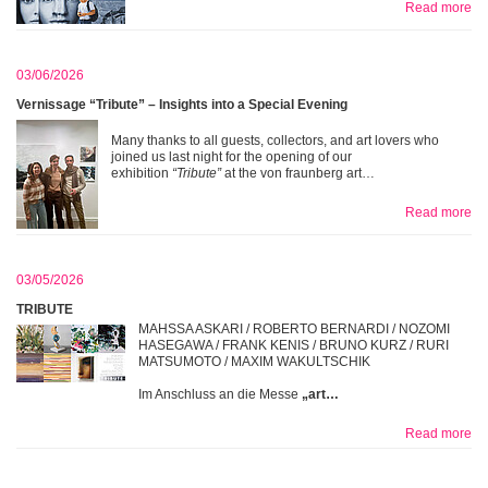
Read more
03/06/2026
Vernissage “Tribute” – Insights into a Special Evening
Many thanks to all guests, collectors, and art lovers who
joined us last night for the opening of our
exhibition
“Tribute”
at the von fraunberg art…
Read more
03/05/2026
TRIBUTE
MAHSSA ASKARI / ROBERTO BERNARDI / NOZOMI
HASEGAWA / FRANK KENIS / BRUNO KURZ / RURI
MATSUMOTO / MAXIM WAKULTSCHIK
Im Anschluss an die Messe
„art…
Read more