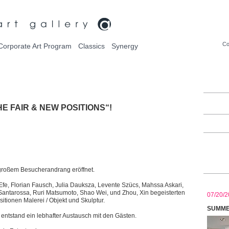
Co
Corporate Art Program
Classics
Synergy
THE FAIR & NEW POSITIONS“!
 großem Besucherandrang eröffnet.
 Efe, Florian Fausch, Julia Dauksza, Levente Szücs, Mahssa Askari,
Santarossa, Ruri Matsumoto, Shao Wei, und Zhou, Xin begeisterten
07/20/2
itionen Malerei / Objekt und Skulptur.
SUMMER
entstand ein lebhafter Austausch mit den Gästen.