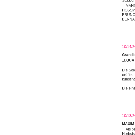
SELEC
MAHS
HOSSMA
BRUNO 
BERNA
10/14/2
Grandio
„EQUAT
Die Sol
eröffne
kunstin
Die ein
10/13/2
MAXIM 
Als b
Herbsts