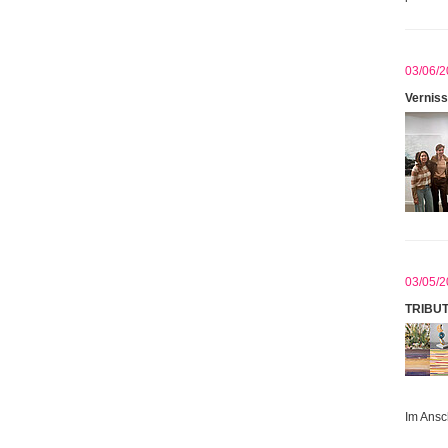
03/06/2
Verniss
03/05/2
TRIBU
Im Ansc