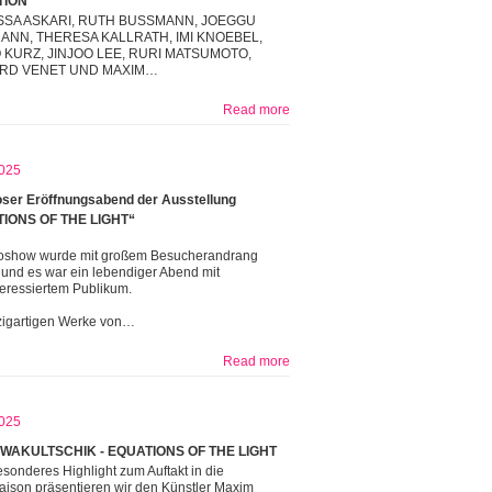
TION
SA ASKARI, RUTH BUSSMANN, JOEGGU
NN, THERESA KALLRATH, IMI KNOEBEL,
KURZ, JINJOO LEE, RURI MATSUMOTO,
RD VENET UND MAXIM…
Read more
025
ser Eröffnungsabend der Ausstellung
IONS OF THE LIGHT“
oshow wurde mit großem Besucherandrang
t und es war ein lebendiger Abend mit
teressiertem Publikum.
zigartigen Werke von…
Read more
025
WAKULTSCHIK - EQUATIONS OF THE LIGHT
esonderes Highlight zum Auftakt in die
aison präsentieren wir den Künstler Maxim