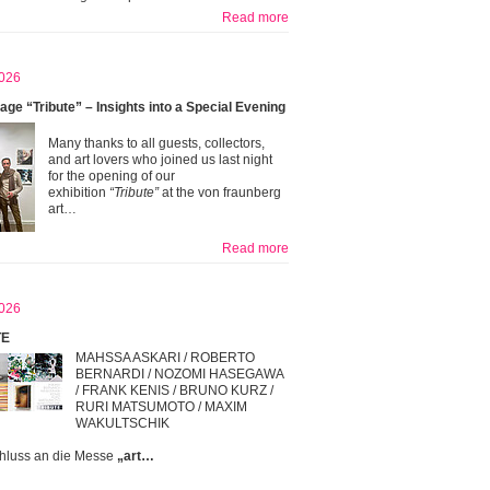
Read more
026
age “Tribute” – Insights into a Special Evening
Many thanks to all guests, collectors,
and art lovers who joined us last night
for the opening of our
exhibition
“Tribute”
at the von fraunberg
art…
Read more
026
TE
MAHSSA ASKARI / ROBERTO
BERNARDI / NOZOMI HASEGAWA
/ FRANK KENIS / BRUNO KURZ /
RURI MATSUMOTO / MAXIM
WAKULTSCHIK
hluss an die Messe
„art…