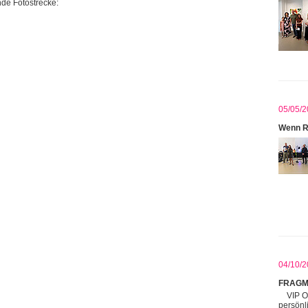
de Fotostrecke:
05/05/2
Wenn R
04/10/2
FRAGM
VIP O
persönl