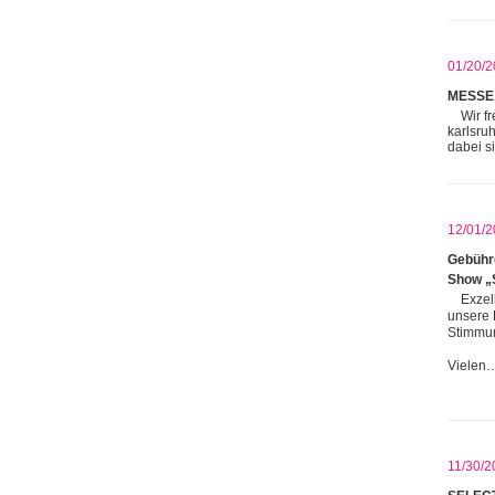
01/20/2
MESSE
Wir f
karlsru
dabei s
12/01/2
Gebühre
Show „
Exzel
unsere 
Stimmun
Vielen
11/30/2