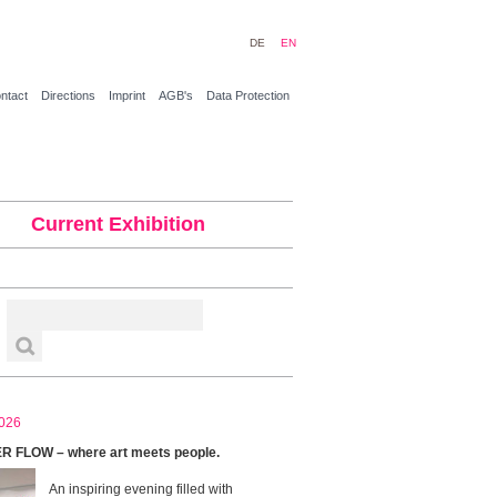
DE
EN
ntact
Directions
Imprint
AGB's
Data Protection
Current Exhibition
026
 FLOW – where art meets people.
An inspiring evening filled with