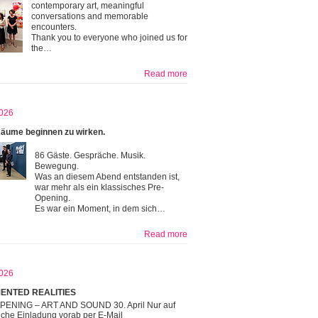
contemporary art, meaningful
conversations and memorable
encounters.
Thank you to everyone who joined us for
the…
Read more
026
äume beginnen zu wirken.
86 Gäste. Gespräche. Musik.
Bewegung.
Was an diesem Abend entstanden ist,
war mehr als ein klassisches Pre-
Opening.
Es war ein Moment, in dem sich…
Read more
026
ENTED REALITIES
PENING – ART AND SOUND 30. April Nur auf
iche Einladung vorab per E-Mail