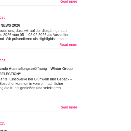
Read more
026
 NEWS 2026
reuen uns, dass wir auf der diesjährigen art
he 2026 vom 05.—08.02.2026 als Aussteller
ind. Wir präsentieren als Highlights unsere…
Read more
025
nde Ausstellungseröffnung – Winter Group
SELECTION“
lente Kunstwerke bei Glühwein und Gebäck –
Besucher konnten in vorweihnachtlicher
g die Kunst genießen und selektieren.
…
Read more
025