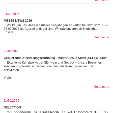
Read more
01/20/2026
MESSE NEWS 2026
Wir freuen uns, dass wir auf der diesjährigen art karlsruhe 2026 vom 05.—
08.02.2026 als Aussteller dabei sind. Wir präsentieren als Highlights
unsere…
Read more
12/01/2025
Gebührende Ausstellungseröffnung – Winter Group Show „SELECTION“
Exzellente Kunstwerke bei Glühwein und Gebäck – unsere Besucher
konnten in vorweihnachtlicher Stimmung die Kunst genießen und
selektieren.
Vielen…
Read more
11/30/2025
SELECTION
MAHSSA ASKARI, RUTH BUSSMANN, JOEGGU HOSSMANN, THERESA