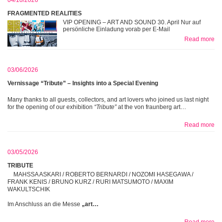
04/10/2026
FRAGMENTED REALITIES
VIP OPENING – ART AND SOUND 30. April Nur auf
persönliche Einladung vorab per E-Mail
Read more
03/06/2026
Vernissage “Tribute” – Insights into a Special Evening
Many thanks to all guests, collectors, and art lovers who joined us last night
for the opening of our exhibition
“Tribute”
at the von fraunberg art…
Read more
03/05/2026
TRIBUTE
MAHSSA ASKARI / ROBERTO BERNARDI / NOZOMI HASEGAWA /
FRANK KENIS / BRUNO KURZ / RURI MATSUMOTO / MAXIM
WAKULTSCHIK
Im Anschluss an die Messe
„art…