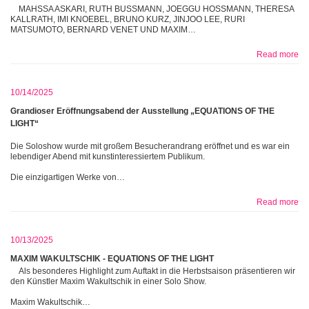
MAHSSA ASKARI, RUTH BUSSMANN, JOEGGU HOSSMANN, THERESA
KALLRATH, IMI KNOEBEL, BRUNO KURZ, JINJOO LEE, RURI
MATSUMOTO, BERNARD VENET UND MAXIM…
Read more
10/14/2025
Grandioser Eröffnungsabend der Ausstellung „EQUATIONS OF THE
LIGHT“
Die Soloshow wurde mit großem Besucherandrang eröffnet und es war ein
lebendiger Abend mit kunstinteressiertem Publikum.
Die einzigartigen Werke von…
Read more
10/13/2025
MAXIM WAKULTSCHIK - EQUATIONS OF THE LIGHT
Als besonderes Highlight zum Auftakt in die Herbstsaison präsentieren wir
den Künstler Maxim Wakultschik in einer Solo Show.
Maxim Wakultschik…