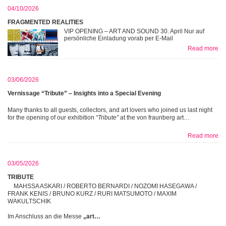
04/10/2026
FRAGMENTED REALITIES
VIP OPENING – ART AND SOUND 30. April Nur auf
persönliche Einladung vorab per E-Mail
Read more
03/06/2026
Vernissage “Tribute” – Insights into a Special Evening
Many thanks to all guests, collectors, and art lovers who joined us last night
for the opening of our exhibition
“Tribute”
at the von fraunberg art…
Read more
03/05/2026
TRIBUTE
MAHSSA ASKARI / ROBERTO BERNARDI / NOZOMI HASEGAWA /
FRANK KENIS / BRUNO KURZ / RURI MATSUMOTO / MAXIM
WAKULTSCHIK
Im Anschluss an die Messe
„art…