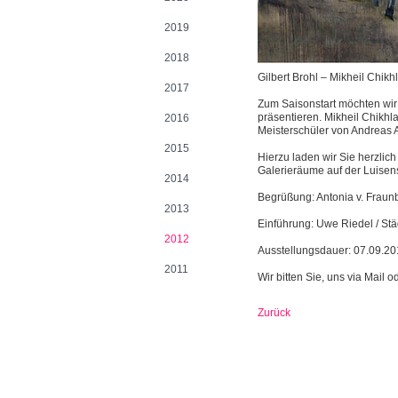
2019
2018
Gilbert Brohl – Mikheil Chikh
2017
Zum Saisonstart möchten wir 
präsentieren. Mikheil Chikhl
2016
Meisterschüler von Andreas A
2015
Hierzu laden wir Sie herzlic
Galerieräume auf der Luisens
2014
Begrüßung: Antonia v. Fraunb
2013
Einführung: Uwe Riedel / S
2012
Ausstellungsdauer: 07.09.20
2011
Wir bitten Sie, uns via Mail 
Zurück