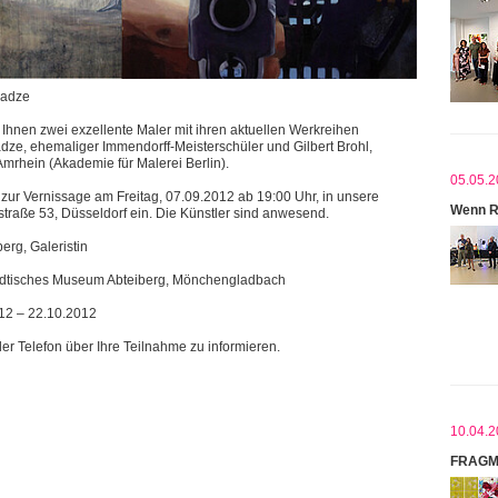
ladze
Ihnen zwei exzellente Maler mit ihren aktuellen Werkreihen
adze, ehemaliger Immendorff-Meisterschüler und Gilbert Brohl,
mrhein (Akademie für Malerei Berlin).
05.05.2
h zur Vernissage am Freitag, 07.09.2012 ab 19:00 Uhr, in unsere
Wenn R
traße 53, Düsseldorf ein. Die Künstler sind anwesend.
erg, Galeristin
tädtisches Museum Abteiberg, Mönchengladbach
12 – 22.10.2012
oder Telefon über Ihre Teilnahme zu informieren.
10.04.2
FRAGM