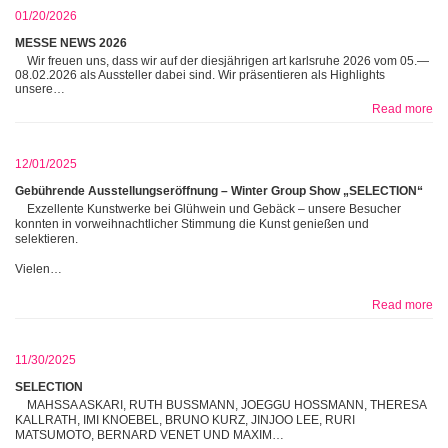
01/20/2026
MESSE NEWS 2026
Wir freuen uns, dass wir auf der diesjährigen art karlsruhe 2026 vom 05.—
08.02.2026 als Aussteller dabei sind. Wir präsentieren als Highlights
unsere…
Read more
12/01/2025
Gebührende Ausstellungseröffnung – Winter Group Show „SELECTION“
Exzellente Kunstwerke bei Glühwein und Gebäck – unsere Besucher
konnten in vorweihnachtlicher Stimmung die Kunst genießen und
selektieren.
Vielen…
Read more
11/30/2025
SELECTION
MAHSSA ASKARI, RUTH BUSSMANN, JOEGGU HOSSMANN, THERESA
KALLRATH, IMI KNOEBEL, BRUNO KURZ, JINJOO LEE, RURI
MATSUMOTO, BERNARD VENET UND MAXIM…