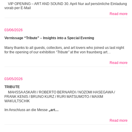
VIP OPENING – ART AND SOUND 30. April Nur auf persönliche Einladung
vorab per E-Mail
Read more
03/06/2026
Vernissage “Tribute” – Insights into a Special Evening
Many thanks to all guests, collectors, and art lovers who joined us last night
for the opening of our exhibition
“Tribute”
at the von fraunberg art…
Read more
03/05/2026
TRIBUTE
MAHSSA ASKARI / ROBERTO BERNARDI / NOZOMI HASEGAWA /
FRANK KENIS / BRUNO KURZ / RURI MATSUMOTO / MAXIM
WAKULTSCHIK
Im Anschluss an die Messe
„art…
Read more