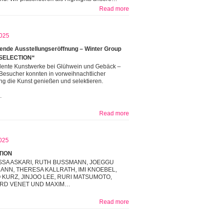
Read more
025
nde Ausstellungseröffnung – Winter Group
SELECTION“
lente Kunstwerke bei Glühwein und Gebäck –
Besucher konnten in vorweihnachtlicher
g die Kunst genießen und selektieren.
…
Read more
025
TION
SA ASKARI, RUTH BUSSMANN, JOEGGU
NN, THERESA KALLRATH, IMI KNOEBEL,
KURZ, JINJOO LEE, RURI MATSUMOTO,
RD VENET UND MAXIM…
Read more