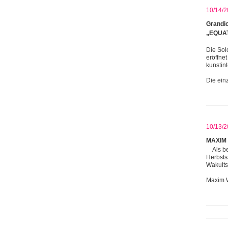
10/14/2
Grandio
„EQUAT
Die Sol
eröffne
kunstin
Die ein
10/13/2
MAXIM 
Als b
Herbsts
Wakults
Maxim 