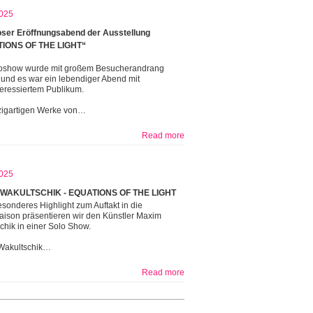
025
ser Eröffnungsabend der Ausstellung
IONS OF THE LIGHT“
oshow wurde mit großem Besucherandrang
t und es war ein lebendiger Abend mit
teressiertem Publikum.
zigartigen Werke von…
Read more
025
WAKULTSCHIK - EQUATIONS OF THE LIGHT
esonderes Highlight zum Auftakt in die
aison präsentieren wir den Künstler Maxim
chik in einer Solo Show.
Wakultschik…
Read more