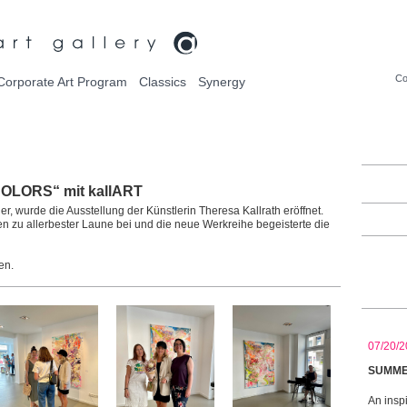
Co
Corporate Art Program
Classics
Synergy
COLORS“ mit kallART
er, wurde die Ausstellung der Künstlerin Theresa Kallrath eröffnet.
 zu allerbester Laune bei und die neue Werkreihe begeisterte die
en.
07/20/2
SUMMER
An inspi