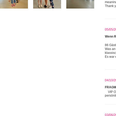
meaning
Thank y
05/05/2
Wenn R
86 Gäst
Was an 
klassis
Es war 
04/10/2
FRAGM
VIP O
persönl
03/06/2