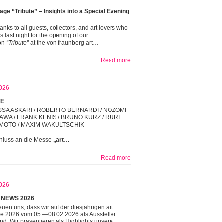
age “Tribute” – Insights into a Special Evening
nks to all guests, collectors, and art lovers who
s last night for the opening of our
ion
“Tribute”
at the von fraunberg art…
Read more
026
TE
SA ASKARI / ROBERTO BERNARDI / NOZOMI
WA / FRANK KENIS / BRUNO KURZ / RURI
MOTO / MAXIM WAKULTSCHIK
hluss an die Messe
„art…
Read more
026
 NEWS 2026
reuen uns, dass wir auf der diesjährigen art
he 2026 vom 05.—08.02.2026 als Aussteller
ind. Wir präsentieren als Highlights unsere…