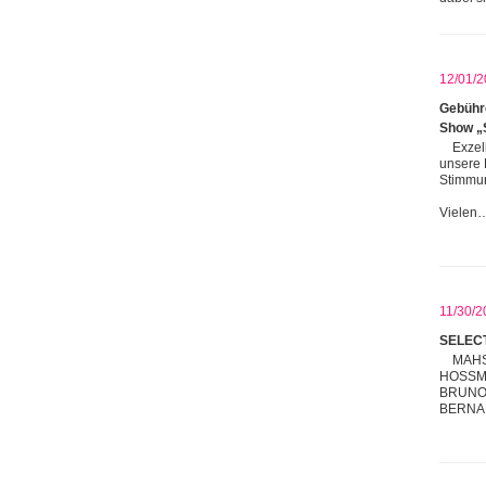
12/01/2
Gebühre
Show „
Exzel
unsere 
Stimmun
Vielen
11/30/2
SELEC
MAHS
HOSSMA
BRUNO 
BERNA