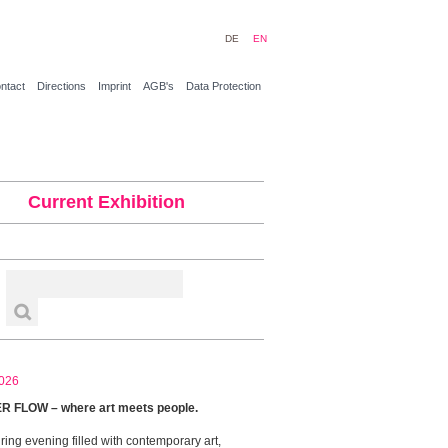
DE
EN
ntact
Directions
Imprint
AGB's
Data Protection
Current Exhibition
026
 FLOW – where art meets people.
ring evening filled with contemporary art,