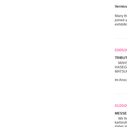
Verniss
Many tha
joined u
exhibit
03/05/2
TRIBU
MAHS
HASEGA
MATSU
Im Ansc
01/20/2
MESSE
Wir f
karlsru
dabei s