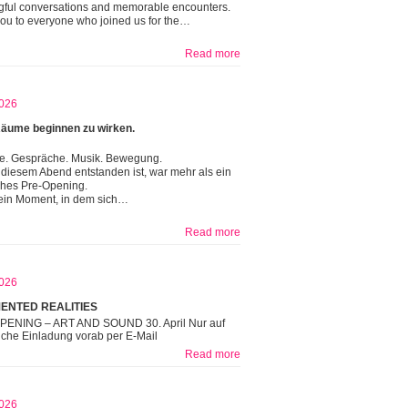
ful conversations and memorable encounters.
ou to everyone who joined us for the…
Read more
026
äume beginnen zu wirken.
e. Gespräche. Musik. Bewegung.
diesem Abend entstanden ist, war mehr als ein
ches Pre-Opening.
ein Moment, in dem sich…
Read more
026
ENTED REALITIES
PENING – ART AND SOUND 30. April Nur auf
iche Einladung vorab per E-Mail
Read more
026