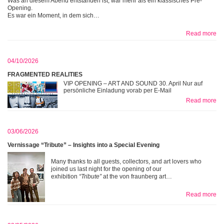
Was an diesem Abend entstanden ist, war mehr als ein klassisches Pre-
Opening.
Es war ein Moment, in dem sich…
Read more
04/10/2026
FRAGMENTED REALITIES
VIP OPENING – ART AND SOUND 30. April Nur auf
persönliche Einladung vorab per E-Mail
Read more
03/06/2026
Vernissage “Tribute” – Insights into a Special Evening
Many thanks to all guests, collectors, and art lovers who
joined us last night for the opening of our
exhibition
“Tribute”
at the von fraunberg art…
Read more