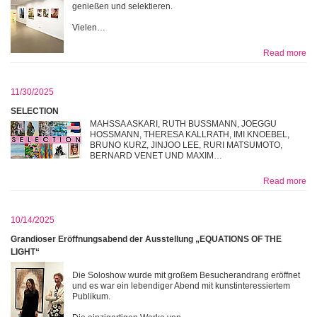
genießen und selektieren.
Vielen…
Read more
11/30/2025
SELECTION
MAHSSA ASKARI, RUTH BUSSMANN, JOEGGU
HOSSMANN, THERESA KALLRATH, IMI KNOEBEL,
BRUNO KURZ, JINJOO LEE, RURI MATSUMOTO,
BERNARD VENET UND MAXIM…
Read more
10/14/2025
Grandioser Eröffnungsabend der Ausstellung „EQUATIONS OF THE
LIGHT“
Die Soloshow wurde mit großem Besucherandrang eröffnet
und es war ein lebendiger Abend mit kunstinteressiertem
Publikum.