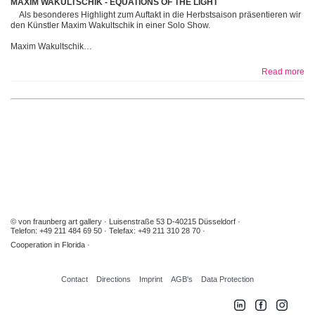
MAXIM WAKULTSCHIK - EQUATIONS OF THE LIGHT
Als besonderes Highlight zum Auftakt in die Herbstsaison präsentieren wir
den Künstler Maxim Wakultschik in einer Solo Show.
Maxim Wakultschik…
Read more
© von fraunberg art gallery
Luisenstraße 53 D-40215 Düsseldorf
Telefon: +49 211 484 69 50
Telefax: +49 211 310 28 70
Cooperation in Florida
Contact
Directions
Imprint
AGB's
Data Protection