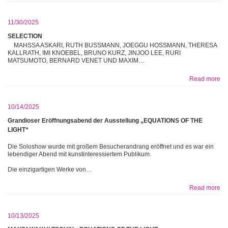
11/30/2025
SELECTION
MAHSSA ASKARI, RUTH BUSSMANN, JOEGGU HOSSMANN, THERESA
KALLRATH, IMI KNOEBEL, BRUNO KURZ, JINJOO LEE, RURI
MATSUMOTO, BERNARD VENET UND MAXIM…
Read more
10/14/2025
Grandioser Eröffnungsabend der Ausstellung „EQUATIONS OF THE
LIGHT“
Die Soloshow wurde mit großem Besucherandrang eröffnet und es war ein
lebendiger Abend mit kunstinteressiertem Publikum.
Die einzigartigen Werke von…
Read more
10/13/2025