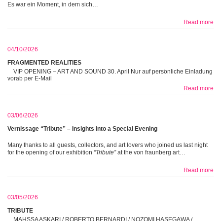
Es war ein Moment, in dem sich…
Read more
04/10/2026
FRAGMENTED REALITIES
VIP OPENING – ART AND SOUND 30. April Nur auf persönliche Einladung
vorab per E-Mail
Read more
03/06/2026
Vernissage “Tribute” – Insights into a Special Evening
Many thanks to all guests, collectors, and art lovers who joined us last night
for the opening of our exhibition
“Tribute”
at the von fraunberg art…
Read more
03/05/2026
TRIBUTE
MAHSSA ASKARI / ROBERTO BERNARDI / NOZOMI HASEGAWA /