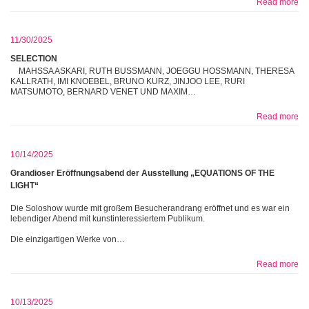
Read more
11/30/2025
SELECTION
MAHSSA ASKARI, RUTH BUSSMANN, JOEGGU HOSSMANN, THERESA
KALLRATH, IMI KNOEBEL, BRUNO KURZ, JINJOO LEE, RURI
MATSUMOTO, BERNARD VENET UND MAXIM…
Read more
10/14/2025
Grandioser Eröffnungsabend der Ausstellung „EQUATIONS OF THE
LIGHT“
Die Soloshow wurde mit großem Besucherandrang eröffnet und es war ein
lebendiger Abend mit kunstinteressiertem Publikum.
Die einzigartigen Werke von…
Read more
10/13/2025