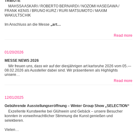
TRIBUTE
MAHSSA ASKARI / ROBERTO BERNARDI / NOZOMI HASEGAWA /
FRANK KENIS / BRUNO KURZ / RURI MATSUMOTO / MAXIM
WAKULTSCHIK
Im Anschluss an die Messe
„art…
Read more
01/20/2026
MESSE NEWS 2026
Wir freuen uns, dass wir auf der diesjährigen art karlsruhe 2026 vom 05.—
08.02.2026 als Aussteller dabei sind. Wir präsentieren als Highlights
unsere…
Read more
12/01/2025
Gebührende Ausstellungseröffnung – Winter Group Show „SELECTION“
Exzellente Kunstwerke bei Glühwein und Gebäck – unsere Besucher
konnten in vorweihnachtlicher Stimmung die Kunst genießen und
selektieren.
Vielen…