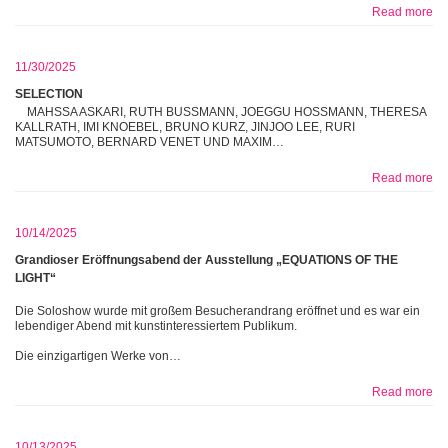
Read more
11/30/2025
SELECTION
MAHSSA ASKARI, RUTH BUSSMANN, JOEGGU HOSSMANN, THERESA
KALLRATH, IMI KNOEBEL, BRUNO KURZ, JINJOO LEE, RURI
MATSUMOTO, BERNARD VENET UND MAXIM…
Read more
10/14/2025
Grandioser Eröffnungsabend der Ausstellung „EQUATIONS OF THE
LIGHT“
Die Soloshow wurde mit großem Besucherandrang eröffnet und es war ein
lebendiger Abend mit kunstinteressiertem Publikum.
Die einzigartigen Werke von…
Read more
10/13/2025